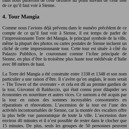
mais nous parlerons de cette dernière au point suivant de cette liste
de ce qu’il faut voir à Sienne.
4. Tour Mangia
Comme nous l’avions déjà prévenu dans le numéro précédent de ce
compte de ce qu’il faut voir à Sienne, il est temps de parler de
l’impressionnante Torre del Mangia, le principal symbole de la ville,
même la plupart des photos ou cartes postales de Sienne incluent un
cliché de cette impressionnante tour. Cette tour est située à côté du
Palazzo Pubblico, le couronnant comme l’icône principale de
Sienne, en plus d’être la troisième plus haute tour médiévale d’Italie
avec 88 mètres de haut.
La Torre del Mangia a été construite entre 1338 et 1348 et son nom
particulier a une raison d’être. Il s’avère qu’en anglais, le nom serait
« The Tower of the overeater » et cela est dû au premier gardien de
la tour, Giovanni di Balduccio, qui était connu pour dilapider ses
économies en nourriture et autres vices. Ce surnom a été acquis par
la tour en raison des sommes incroyables consommées en
réparations et rénovations. L’ascension de la tour est l’une des
activités incontournables de Sienne, car la montée des escaliers offre
la plus belle vue panoramique de toute la ville. L’ascension dure
environ 40 minutes et il n’est possible de rester dans le clocher que
15 minutes. De plus, seuls les groupes de 50 personnes peuvent