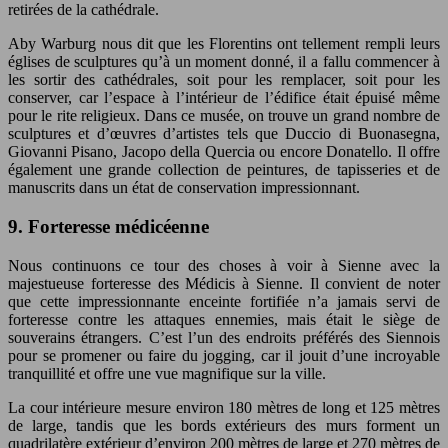
retirées de la cathédrale.
Aby Warburg nous dit que les Florentins ont tellement rempli leurs
églises de sculptures qu’à un moment donné, il a fallu commencer à
les sortir des cathédrales, soit pour les remplacer, soit pour les
conserver, car l’espace à l’intérieur de l’édifice était épuisé même
pour le rite religieux. Dans ce musée, on trouve un grand nombre de
sculptures et d’œuvres d’artistes tels que Duccio di Buonasegna,
Giovanni Pisano, Jacopo della Quercia ou encore Donatello. Il offre
également une grande collection de peintures, de tapisseries et de
manuscrits dans un état de conservation impressionnant.
9. Forteresse médicéenne
Nous continuons ce tour des choses à voir à Sienne avec la
majestueuse forteresse des Médicis à Sienne. Il convient de noter
que cette impressionnante enceinte fortifiée n’a jamais servi de
forteresse contre les attaques ennemies, mais était le siège de
souverains étrangers. C’est l’un des endroits préférés des Siennois
pour se promener ou faire du jogging, car il jouit d’une incroyable
tranquillité et offre une vue magnifique sur la ville.
La cour intérieure mesure environ 180 mètres de long et 125 mètres
de large, tandis que les bords extérieurs des murs forment un
quadrilatère extérieur d’environ 200 mètres de large et 270 mètres de