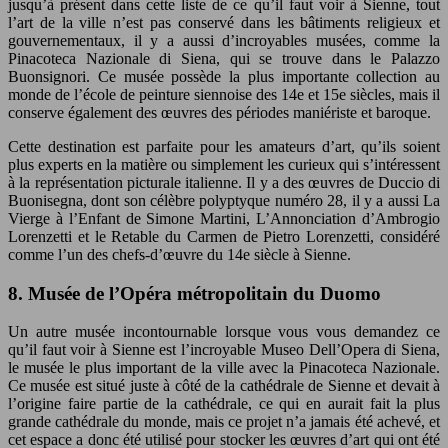
jusqu’à présent dans cette liste de ce qu’il faut voir à Sienne, tout
l’art de la ville n’est pas conservé dans les bâtiments religieux et
gouvernementaux, il y a aussi d’incroyables musées, comme la
Pinacoteca Nazionale di Siena, qui se trouve dans le Palazzo
Buonsignori. Ce musée possède la plus importante collection au
monde de l’école de peinture siennoise des 14e et 15e siècles, mais il
conserve également des œuvres des périodes maniériste et baroque.
Cette destination est parfaite pour les amateurs d’art, qu’ils soient
plus experts en la matière ou simplement les curieux qui s’intéressent
à la représentation picturale italienne. Il y a des œuvres de Duccio di
Buonisegna, dont son célèbre polyptyque numéro 28, il y a aussi La
Vierge à l’Enfant de Simone Martini, L’Annonciation d’Ambrogio
Lorenzetti et le Retable du Carmen de Pietro Lorenzetti, considéré
comme l’un des chefs-d’œuvre du 14e siècle à Sienne.
8. Musée de l’Opéra métropolitain du Duomo
Un autre musée incontournable lorsque vous vous demandez ce
qu’il faut voir à Sienne est l’incroyable Museo Dell’Opera di Siena,
le musée le plus important de la ville avec la Pinacoteca Nazionale.
Ce musée est situé juste à côté de la cathédrale de Sienne et devait à
l’origine faire partie de la cathédrale, ce qui en aurait fait la plus
grande cathédrale du monde, mais ce projet n’a jamais été achevé, et
cet espace a donc été utilisé pour stocker les œuvres d’art qui ont été