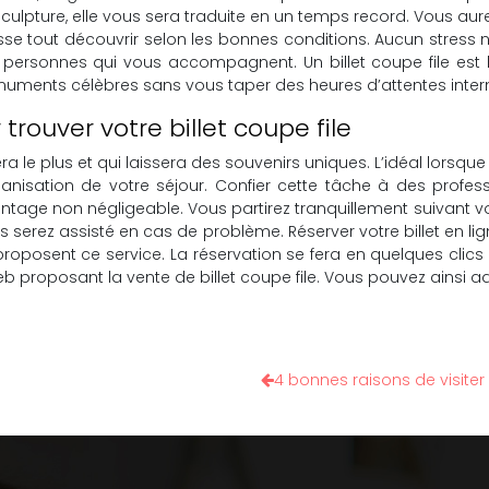
culpture, elle vous sera traduite en un temps record. Vous aur
aisse tout découvrir selon les bonnes conditions. Aucun str
 personnes qui vous accompagnent. Un billet coupe file est le
numents célèbres sans vous taper des heures d’attentes inter
ouver votre billet coupe file
a le plus et qui laissera des souvenirs uniques. L’idéal lorsqu
rganisation de votre séjour. Confier cette tâche à des profe
avantage non négligeable. Vous partirez tranquillement suivant 
ous serez assisté en cas de problème. Réserver votre billet en 
ui proposent ce service. La réservation se fera en quelques cl
eb proposant la vente de billet coupe file. Vous pouvez ainsi 
4 bonnes raisons de visiter