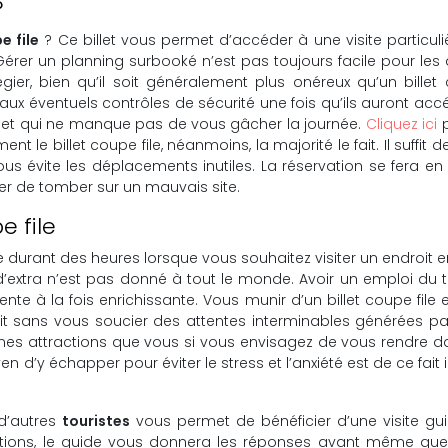
?
e file
? Ce billet vous permet d’accéder à une visite particuli
er un planning surbooké n’est pas toujours facile pour les amo
ilégier, bien qu’il soit généralement plus onéreux qu’un billet
x éventuels contrôles de sécurité une fois qu’ils auront accéd
rée et qui ne manque pas de vous gâcher la journée.
Cliquez ici
p
 le billet coupe file, néanmoins, la majorité le fait. Il suffit
évite les déplacements inutiles. La réservation se fera en lig
er de tomber sur un mauvais site.
e file
e durant des heures lorsque vous souhaitez visiter un endroit e
’extra n’est pas donné à tout le monde. Avoir un emploi du
te à la fois enrichissante. Vous munir d’un billet coupe file
éduit sans vous soucier des attentes interminables générées 
êmes attractions que vous si vous envisagez de vous rendre 
d’y échapper pour éviter le stress et l’anxiété est de ce fait 
d’autres
touristes
vous permet de bénéficier d’une visite gu
stions, le guide vous donnera les réponses avant même que 