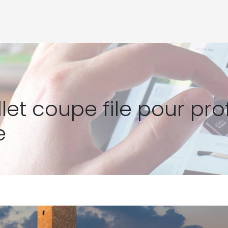
let coupe file pour prof
e