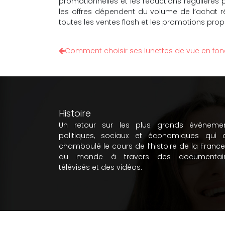
promotionnelles et les réductions régulières
les offres dépendent du volume de l’achat ré
toutes les ventes flash et les promotions prop
Comment choisir ses lunettes de vue en fon
Histoire
Un retour sur les plus grands événeme
politiques, sociaux et économiques qui 
chamboulé le cours de l’histoire de la France
du monde à travers des documentair
télévisés et des vidéos.