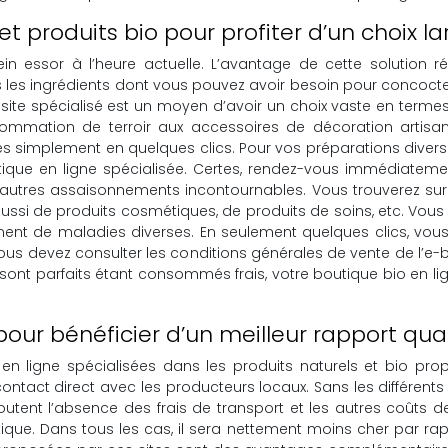
t produits bio pour profiter d’un choix la
ein essor à l’heure actuelle. L’avantage de cette solution r
s les ingrédients dont vous pouvez avoir besoin pour concoct
un site spécialisé est un moyen d’avoir un choix vaste en ter
sommation de terroir aux accessoires de décoration artisana
ibles simplement en quelques clics. Pour vos préparations di
utique en ligne spécialisée. Certes, rendez-vous immédiateme
es autres assaisonnements incontournables. Vous trouverez su
ussi de produits cosmétiques, de produits de soins, etc. Vous
ent de maladies diverses. En seulement quelques clics, vou
 vous devez consulter les conditions générales de vente de l’e-
io sont parfaits étant consommés frais, votre boutique bio en
pour bénéficier d’un meilleur rapport qual
en ligne spécialisées dans les produits naturels et bio pro
contact direct avec les producteurs locaux. Sans les différen
outent l’absence des frais de transport et les autres coûts d
que. Dans tous les cas, il sera nettement moins cher par rappor