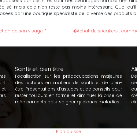
 proposées par ces sites sont des avantages complémentaires
alisé, mais cela n’en reste pas moins intéressant. Quoi qu’il
osées par une boutique spécialiste de la vente des produits bi
ction de son visage ?
Achat de sneakers : commen
Santé et bien être
Al
nts
Focalisation sur les préoccupations majeures
De
ont
des lecteurs en matière de santé et de bien-
de
 et
être. Présentations d’astuces et de conseils pour
ou
es
rester toujours en forme et diminuer la prise de
d’
médicaments pour soigner quelques maladies.
di
Plan du site