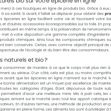
urels bio sur votre épicerie en ligne
 merci à ces boutiques en ligne de produits bio. Grâce à eux
 à sa santé. Si avant, il fallait se déplacer pour obtenir des
pro
 les épiceries en ligne facilitent votre vie et favorisent vot
e, et d’autres accessoires écoresponsables sur la toile. En pro
contribuent en même temps à la préservation de l’environnement
r
met à votre disposition une gamme complète d’ingrédients iss
produits chimiques. Ainsi, tous les composants chimiques susc
 sont bien conservés. Certes, avec comme objectif principal de 
s respectueux de l’écologie et du bien-être des consommateurs.
s naturels et bio ?
de consommer de manière à ce que le corps n’ait plus rien à 
ennent au sérieux. D’un côté, cela est plus ou moins compréh
 avant que les épiceries en ligne n’arrivent sur le marché
u’une bonne alimentation est un moyen par excellence de mainteni
toutes les catégories d’âges. Étant dépourvus de toute sub
 permettent d’avoir une meilleure mine. Mis à part cela, les a
ques arrivent sur le marché avec tout leur apport calorique et
rvateurs. En d’autres termes, une méthode de production en p
organisme en pleine forme, ces aliments bio sont à privilégier