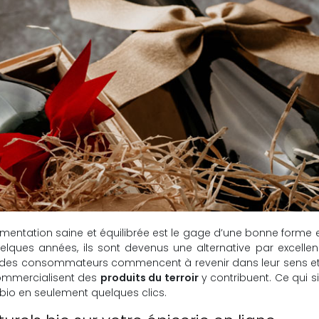
mentation saine et équilibrée est le gage d’une bonne forme et
elques années, ils sont devenus une alternative par excellen
 des consommateurs commencent à revenir dans leur sens et c
 commercialisent des
produits du terroir
y contribuent. Ce qui 
bio en seulement quelques clics.