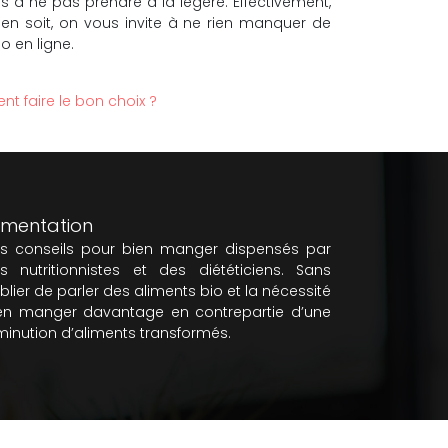
 à ne pas prendre à la légère. Effectivement,
 en soit, on vous invite à ne rien manquer de
o en ligne.
t faire le bon choix ?
imentation
s conseils pour bien manger dispensés par
s nutritionnistes et des diététiciens. Sans
blier de parler des aliments bio et la nécessité
en manger davantage en contrepartie d’une
minution d’aliments transformés.