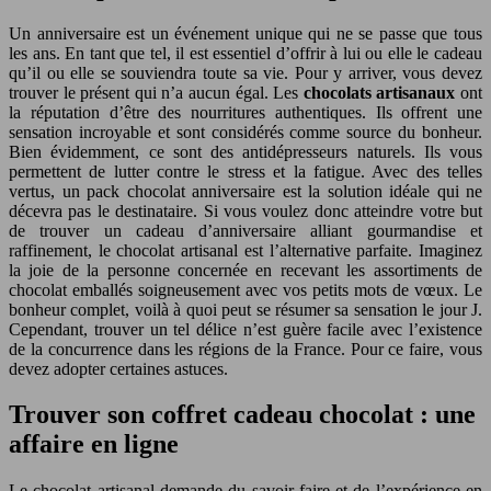
Un anniversaire est un événement unique qui ne se passe que tous
les ans. En tant que tel, il est essentiel d’offrir à lui ou elle le cadeau
qu’il ou elle se souviendra toute sa vie. Pour y arriver, vous devez
trouver le présent qui n’a aucun égal. Les
chocolats artisanaux
ont
la réputation d’être des nourritures authentiques. Ils offrent une
sensation incroyable et sont considérés comme source du bonheur.
Bien évidemment, ce sont des antidépresseurs naturels. Ils vous
permettent de lutter contre le stress et la fatigue. Avec des telles
vertus, un pack chocolat anniversaire est la solution idéale qui ne
décevra pas le destinataire. Si vous voulez donc atteindre votre but
de trouver un cadeau d’anniversaire alliant gourmandise et
raffinement, le chocolat artisanal est l’alternative parfaite. Imaginez
la joie de la personne concernée en recevant les assortiments de
chocolat emballés soigneusement avec vos petits mots de vœux. Le
bonheur complet, voilà à quoi peut se résumer sa sensation le jour J.
Cependant, trouver un tel délice n’est guère facile avec l’existence
de la concurrence dans les régions de la France. Pour ce faire, vous
devez adopter certaines astuces.
Trouver son coffret cadeau chocolat : une
affaire en ligne
Le chocolat artisanal demande du savoir-faire et de l’expérience en