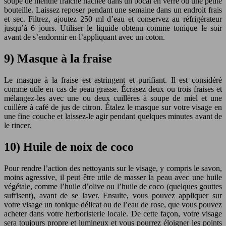
soupe de menthe fraîche hachée dans un bocal en verre ou une petite
bouteille. Laissez reposer pendant une semaine dans un endroit frais
et sec. Filtrez, ajoutez 250 ml d’eau et conservez au réfrigérateur
jusqu’à 6 jours. Utiliser le liquide obtenu comme tonique le soir
avant de s’endormir en l’appliquant avec un coton.
9) Masque à la fraise
Le masque à la fraise est astringent et purifiant. Il est considéré
comme utile en cas de peau grasse. Écrasez deux ou trois fraises et
mélangez-les avec une ou deux cuillères à soupe de miel et une
cuillère à café de jus de citron. Étalez le masque sur votre visage en
une fine couche et laissez-le agir pendant quelques minutes avant de
le rincer.
10) Huile de noix de coco
Pour rendre l’action des nettoyants sur le visage, y compris le savon,
moins agressive, il peut être utile de masser la peau avec une huile
végétale, comme l’huile d’olive ou l’huile de coco (quelques gouttes
suffisent), avant de se laver. Ensuite, vous pouvez appliquer sur
votre visage un tonique délicat ou de l’eau de rose, que vous pouvez
acheter dans votre herboristerie locale. De cette façon, votre visage
sera toujours propre et lumineux et vous pourrez éloigner les points