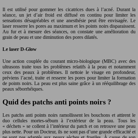
Il est utilisé pour gommer les cicatrices dues à l’acné. Durant la
séance, un jet d’air froid est diffusé en continu pour limiter les
sensations désagréables et une anesthésie peut être envisagée. Le
laser resserre les pores au maximum et les points noirs disparaissent.
Au fur et à mesure des séances, on constate une amélioration du
grain de peau et une diminution des pores dilatés.
Le laser D-Glow
Une action couplée du courant micro-biologique (MBC) avec des
ultrasons traite tous les problèmes relatifs à la peau et notamment
ceux des peaux à problèmes. Il nettoie le visage en profondeur,
préviens l’acné, traite et resserre les pores pour limiter la formation
de points noirs. La peau est plus saine grâce à un rééquilibrage des
peaux séborrhéiques.
Quid des patchs anti points noirs ?
Les patchs anti points noirs ramollissent les bouchons et attirent le
duo cellules mortes-sébum à l’extérieur de la peau. Tous les
« déchets » se collent à l’intérieur du patch et on retrouve une peau
plus nette. Pour un Docteur, ils ne sont pas d’une grande efficacité et
ne sont pas adaptés aux peaux sèches et fragiles. À cause de son