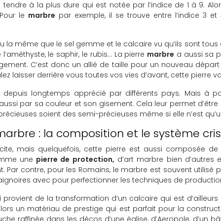
 tendre à la plus dure qui est notée par l’indice de 1 à 9. Alor
 Pour le
marbre
par exemple, il se trouve entre l’indice 3 e
 la même que le sel gemme et le calcaire vu qu’ils sont to
’améthyste, le saphir, le rubis… La pierre
marbre
a aussi sa pr
gement. C’est donc un allié de taille pour un nouveau départ 
lez laisser derrière vous toutes vos vies d’avant, cette pierre v
à depuis longtemps apprécié par différents pays. Mais à par
aussi par sa couleur et son gisement. Cela leur permet d’être 
s précieuses soient des semi-précieuses même si elle n’est qu’
arbre : la composition et le système crist
te, mais quelquefois, cette pierre est aussi composée de 
 comme une
pierre de protection,
d’art marbre bien d’autres e
nt. Par contre, pour les Romains, le marbre est souvent utilis
ignoires avec pour perfectionner les techniques de productio
ovient de la transformation d’un calcaire qui est d’ailleurs
lors un matériau de prestige qui est parfait pour la construc
ouche raffinée dans les décos d’une église, d’Aeropole, d’un bâ