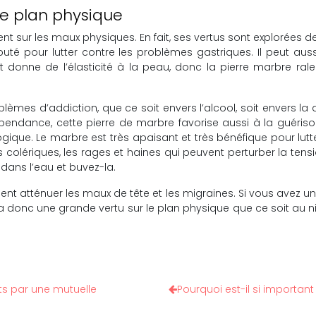
le plan physique
sur les maux physiques. En fait, ses vertus sont explorées depu
uté pour lutter contre les problèmes gastriques. Il peut aussi fo
et donne de l’élasticité à la peau, donc la pierre marbre ralen
blèmes d’addiction, que ce soit envers l’alcool, soit envers l
endance, cette pierre de marbre favorise aussi à la guériso
ue. Le marbre est très apaisant et très bénéfique pour lutter 
colériques, les rages et haines qui peuvent perturber la tension
dans l’eau et buvez-la.
nt atténuer les maux de tête et les migraines. Si vous avez u
re a donc une grande vertu sur le plan physique que ce soit au
rts par une mutuelle
Pourquoi est-il si importan