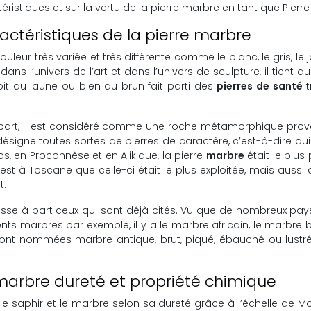
téristiques et sur la vertu de la pierre marbre en tant que Pierr
ractéristiques de la pierre marbre
leur très variée et très différente comme le blanc, le gris, le ja
dans l’univers de l’art et dans l’univers de sculpture, il tient
it du jaune ou bien du brun fait parti des
pierres de santé
t
’une part, il est considéré comme une roche métamorphique pr
 désigne toutes sortes de pierres de caractère, c’est-à-dire qui s
ros, en Proconnèse et en Alikique, la pierre
marbre
était le plus
 à Toscane que celle-ci était le plus exploitée, mais aussi au
t.
esse à part ceux qui sont déjà cités. Vu que de nombreux pay
rents marbres par exemple, il y a le marbre africain, le marbre 
ont nommées marbre antique, brut, piqué, ébauché ou lustré. 
 marbre dureté et propriété chimique
saphir et le marbre selon sa dureté grâce à l’échelle de Mohs