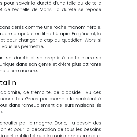
s pour savoir la dureté d’une telle ou de telle
t 4 de l’échelle de Mohs. La dureté se repose
us considérés comme une roche monominérale.
opre propriété en lithothérapie. En général, la
et pour changer le cap du quotidien. Alors, si
a vous les permettre.
t sa dureté et sa propriété, cette pierre se
unique dans son genre et d’être plus attirante
une pierre
marbre.
allin
dolomite, de trémolite, de diopside… Vu ces
ncore. Les Grecs par exemple le sculptent à
é pour dans l’ameublement de leurs maisons. Ils
n.
 chauffer par le magma. Donc, il a besoin des
tion et pour la décoration de tous les besoins
timent public tel que la mairie par exemple et