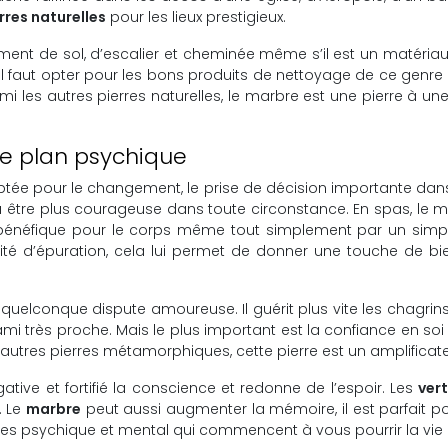
rres naturelles
pour les lieux prestigieux.
tement de sol, d’escalier et cheminée même s’il est un matériau 
, il faut opter pour les bons produits de nettoyage de ce genre d
i les autres pierres naturelles, le marbre est une pierre à une
le plan psychique
aptée pour le changement, le prise de décision importante dans
nne à être plus courageuse dans toute circonstance. En spas, le
ès bénéfique pour le corps même tout simplement par un simple
ité d’épuration, cela lui permet de donner une touche de bie
 quelconque dispute amoureuse. Il guérit plus vite les chagrin
mi très proche. Mais le plus important est la confiance en so
 autres pierres métamorphiques, cette pierre est un amplificate
ative et fortifié la conscience et redonne de l’espoir. Les
ver
. Le
marbre
peut aussi augmenter la mémoire, il est parfait po
es psychique et mental qui commencent à vous pourrir la vie et