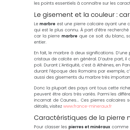
les points essentiels à connaître sur les carac
Le gisement et la couleur : ca
Le
marbre
est une pierre calcaire ayant une cou
qui est le plus connu. À part d’être recherché 
car la pierre
marbre
que ce soit du blanc, so
entier.
En fait, le marbre à deux significations. D
cristaux de calcite en général. D’autre part, il
poli. Durant L’Antiquité, c’est à Athènes, en Pa
durant l’époque des Romains par exemple, c’est
aussi des gisements du marbre très importan
Donc la plupart des pays ont tous cette rich
peuvent être alors très variés. Parmi les diffé
incarnat de Caunes… Ces pierres calcaires s
détails, visitez
www.france-mineraux.fr
Caractéristiques de la pierre
Pour classer les
pierres et minéraux
comme le 