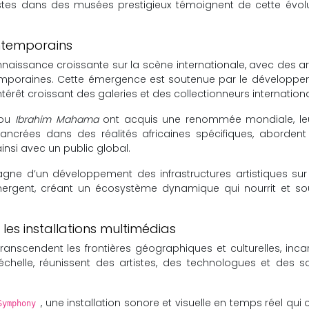
stes dans des musées prestigieux témoignent de cette évol
ontemporains
aissance croissante sur la scène internationale, avec des artis
poraines. Cette émergence est soutenue par le développem
intérêt croissant des galeries et des collectionneurs internation
ou
Ibrahim Mahama
ont acquis une renommée mondiale, leu
ncrées dans des réalités africaines spécifiques, abordent d
insi avec un public global.
ne d’un développement des infrastructures artistiques sur 
ergent, créant un écosystème dynamique qui nourrit et souti
les installations multimédias
ranscendent les frontières géographiques et culturelles, incar
chelle, réunissent des artistes, des technologues et des s
, une installation sonore et visuelle en temps réel qui
Symphony