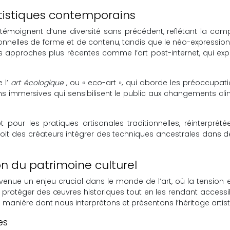
tistiques contemporains
moignent d’une diversité sans précédent, reflétant la compl
tionnelles de forme et de contenu, tandis que le néo-expressi
s approches plus récentes comme l’art post-internet, qui ex
 l’
art écologique
, ou « eco-art », qui aborde les préoccupat
ns immersives qui sensibilisent le public aux changements cl
t pour les pratiques artisanales traditionnelles, réinterpr
 voit des créateurs intégrer des techniques ancestrales dans
on du patrimoine culturel
venue un enjeu crucial dans le monde de l’art, où la tension 
i de protéger des œuvres historiques tout en les rendant acces
manière dont nous interprétons et présentons l’héritage artist
es