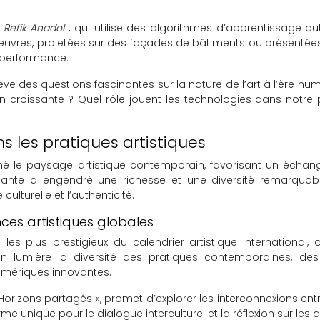
e
Refik Anadol
, qui utilise des algorithmes d’apprentissage
œuvres, projetées sur des façades de bâtiments ou présentées
t performance.
ève des questions fascinantes sur la nature de l’art à l’ère nu
tion croissante ? Quel rôle jouent les technologies dans notr
s les pratiques artistiques
é le paysage artistique contemporain, favorisant un échan
ssante a engendré une richesse et une diversité remarquabl
culturelle et l’authenticité.
nces artistiques globales
les plus prestigieux du calendrier artistique internationa
en lumière la diversité des pratiques contemporaines, des
umériques innovantes.
Horizons partagés », promet d’explorer les interconnexions entre
e unique pour le dialogue interculturel et la réflexion sur les d