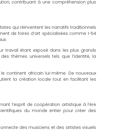
ution, contribuant à une compréhension plus
tes qui réinventent les narratifs traditionnels
ent de foires d’art spécialisées comme 1-54
aux.
r travail étant exposé dans les plus grands
es thèmes universels tels que l’identité, la
le continent africain lui-même. De nouveaux
ent la création locale tout en facilitant les
nant l’esprit de coopération artistique à l’ère
cientifiques du monde entier pour créer des
 connecte des musiciens et des artistes visuels