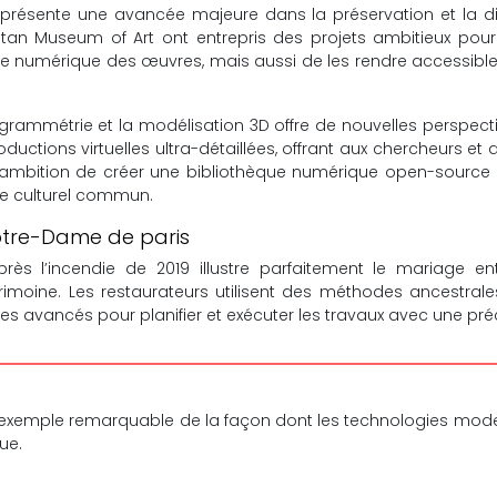
présente une avancée majeure dans la préservation et la di
tan Museum of Art ont entrepris des projets ambitieux pour d
 numérique des œuvres, mais aussi de les rendre accessible
grammétrie et la modélisation 3D offre de nouvelles perspecti
ductions virtuelles ultra-détaillées, offrant aux chercheurs et
 ambition de créer une bibliothèque numérique open-source d
ne culturel commun.
Notre-Dame de paris
ès l’incendie de 2019 illustre parfaitement le mariage entr
moine. Les restaurateurs utilisent des méthodes ancestrales
s avancés pour planifier et exécuter les travaux avec une préc
exemple remarquable de la façon dont les technologies mode
ue.