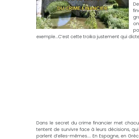
De
fi
gr
on
po
exemple…C’est cette troïka justement qui dic
Dans le secret du crime financier met chacun 
tentent de survivre face à leurs décisions, q
parlent d’elles-mêmes…. En Espagne, en Grèce