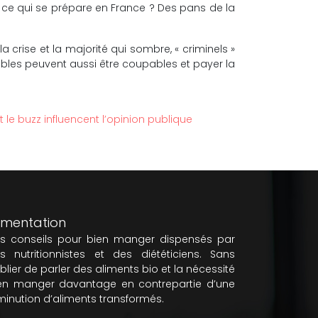
de ce qui se prépare en France ? Des pans de la
a crise et la majorité qui sombre, « criminels »
nsables peuvent aussi être coupables et payer la
 le buzz influencent l’opinion publique
imentation
s conseils pour bien manger dispensés par
s nutritionnistes et des diététiciens. Sans
blier de parler des aliments bio et la nécessité
en manger davantage en contrepartie d’une
minution d’aliments transformés.