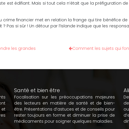
 est édifiant. Mais si tout cela n’était que la préfiguration 
rime financier met en relation la frange qui tire bénéfice de l
fait ? Pas si sûr ! Un détour par l’Islande indique que les respo
ndre les grandes
Comment les sujets qui font
Santé et bien être
Al
nts
Focalisation sur les préoccupations majeures
De
ont
des lecteurs en matière de santé et de bien-
de
 et
être. Présentations d’astuces et de conseils pour
ou
es
rester toujours en forme et diminuer la prise de
d’
médicaments pour soigner quelques maladies.
di