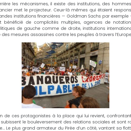
rrière les mécanismes, il existe des institutions, des homme
nancier met le projecteur. Ceux-là mêmes qui étaient respon
andes institutions financières — Goldman Sachs par exemple —
t bénéficié de complicités multiples, agences de notation
litiques de gauche comme de droite, institutions internatio
te des mesures assassines contre les peuples à travers l’Eur
de ces protagonistes à la place qui lui revient, confrontant
ui subissent le bouleversement des relations sociales et son
… Le plus grand armateur du Pirée d’un côté, vantant sa flot