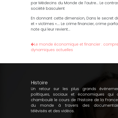
par Médecins du Monde de l’autre… Le contraste
société basculent
En donnant cette dimension, Dans le secret du c
et « victimes »…. Le crime financier, crime par
note qui leur revient…
Le monde économique et financier : compre
dynamiques actuelles
Histoire
Un retour sur les plus grands événeme
politiques, sociaux et économiques qui 
chamboulé le cours de l’histoire de la France
du monde à travers des documentair
télévisés et des vidéos.