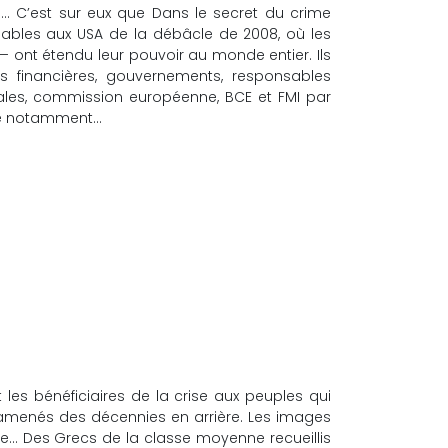
s… C’est sur eux que Dans le secret du crime
sables aux USA de la débâcle de 2008, où les
 ont étendu leur pouvoir au monde entier. Ils
s financières, gouvernements, responsables
nales, commission européenne, BCE et FMI par
ope notamment…
 les bénéficiaires de la crise aux peuples qui
t ramenés des décennies en arrière. Les images
te… Des Grecs de la classe moyenne recueillis