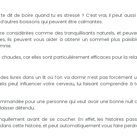
 te dit de boire quand tu es stressé ? C’est vrai, il peut auss
t d’autres boissons qui peuvent être calmantes.
e considérées comme des tranquillisants naturels, et peuven
s, ils peuvent vous aider à obtenir un sommeil plus paisible
omnie.
s chaudes, car elles sont particulièrement efficaces pour la rela
e des livres dans un lit où l’on va dormir n’est pas forcément u
 cela peut influencer votre cerveau, lui faisant comprendre à 
commandée pour une personne qui veut avoir une bonne nuit de
laisser détendu.
illement avant de se coucher. En effet, les histoires passi
 dans cette histoire, et peut automatiquement vous faire perdr