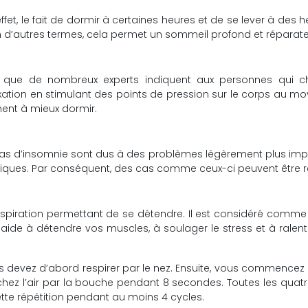
 En effet, le fait de dormir à certaines heures et de se lever à 
n d’autres termes, cela permet un sommeil profond et réparate
ent que de nombreux experts indiquent aux personnes qui 
ation en stimulant des points de pression sur le corps au moyen
ent à mieux dormir.
 d’insomnie sont dus à des problèmes légèrement plus import
ques. Par conséquent, des cas comme ceux-ci peuvent être ré
respiration permettant de se détendre. Il est considéré comme e
 aide à détendre vos muscles, à soulager le stress et à ralent
ous devez d’abord respirer par le nez. Ensuite, vous commenc
âchez l’air par la bouche pendant 8 secondes. Toutes les qua
te répétition pendant au moins 4 cycles.