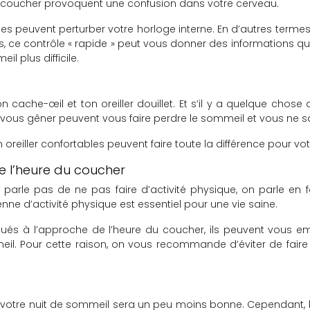
e coucher provoquent une confusion dans votre cerveau.
es peuvent perturber votre horloge interne. En d’autres termes, il
us, ce contrôle « rapide » peut vous donner des informations qui
l plus difficile.
 cache-œil et ton oreiller douillet. Et s’il y a quelque chose 
nt vous gêner peuvent vous faire perdre le sommeil et vous ne
 oreiller confortables peuvent faire toute la différence pour vo
de l’heure du coucher
rle pas de ne pas faire d’activité physique, on parle en fa
ne d’activité physique est essentiel pour une vie saine.
tués à l’approche de l’heure du coucher, ils peuvent vous e
il. Pour cette raison, on vous recommande d’éviter de faire 
d, votre nuit de sommeil sera un peu moins bonne. Cependant, l