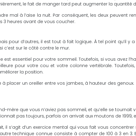
èrement, le fait de manger tard peut augmenter la quantité 
re mal à l’aise la nuit. Par conséquent, les deux peuvent rendr
3 heures avant de vous coucher.
is pour d’autres, il est tout à fait logique. À tel point qu’il 
u si c’est sur le côté contre le mur.
e est essentiel pour votre sommeil. Toutefois, si vous avez l’ha
illeure pour votre cou et votre colonne vertébrale. Toutefoi
méliorer la position.
à placer un oreiller entre vos jambes, à hauteur des genoux. En
d-mère que vous n’aviez pas sommeil, et qu’elle se tournait v
ionnait pas toujours, parfois on arrivait aux moutons de 1999, 
t, il s’agit d’un exercice mental qui vous fait vous concentrer s
e autre technique connue consiste à compter de 100 à 3 en 3. 