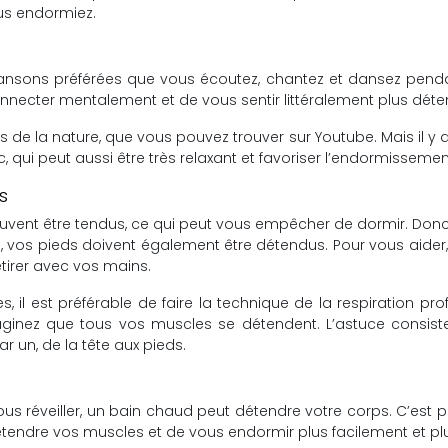
ous endormiez.
nsons préférées que vous écoutez, chantez et dansez pendant 
necter mentalement et de vous sentir littéralement plus déten
 de la nature, que vous pouvez trouver sur Youtube. Mais il y a 
nc, qui peut aussi être très relaxant et favoriser l’endormissemen
s
uvent être tendus, ce qui peut vous empêcher de dormir. Donc,
es, vos pieds doivent également être détendus. Pour vous aide
étirer avec vos mains.
 il est préférable de faire la technique de la respiration p
imaginez que tous vos muscles se détendent. L’astuce consiste à
 un, de la tête aux pieds.
us réveiller, un bain chaud peut détendre votre corps. C’e
tendre vos muscles et de vous endormir plus facilement et pl