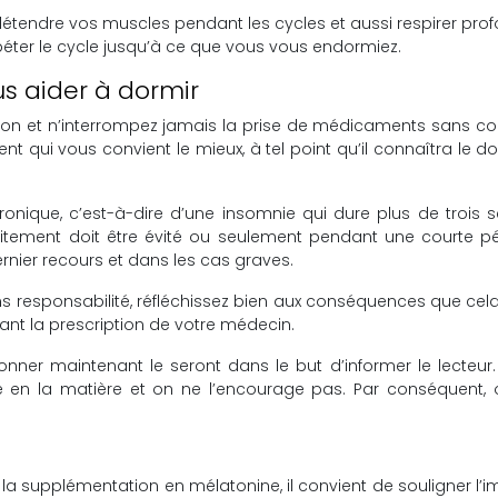
détendre vos muscles pendant les cycles et aussi respirer pro
ter le cycle jusqu’à ce que vous vous endormiez.
s aider à dormir
tion et n’interrompez jamais la prise de médicaments sans co
 qui vous convient le mieux, à tel point qu’il connaîtra le do
hronique, c’est-à-dire d’une insomnie qui dure plus de troi
itement doit être évité ou seulement pendant une courte pé
nier recours et dans les cas graves.
s responsabilité, réfléchissez bien aux conséquences que cela
 la prescription de votre médecin.
er maintenant le seront dans le but d’informer le lecteur. 
ste en la matière et on ne l’encourage pas. Par conséquent
a supplémentation en mélatonine, il convient de souligner l’