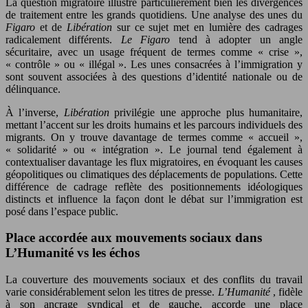
La question migratoire illustre particulièrement bien les divergences
de traitement entre les grands quotidiens. Une analyse des unes du
Figaro
et de
Libération
sur ce sujet met en lumière des cadrages
radicalement différents.
Le Figaro
tend à adopter un angle
sécuritaire, avec un usage fréquent de termes comme « crise »,
« contrôle » ou « illégal ». Les unes consacrées à l’immigration y
sont souvent associées à des questions d’identité nationale ou de
délinquance.
À l’inverse,
Libération
privilégie une approche plus humanitaire,
mettant l’accent sur les droits humains et les parcours individuels des
migrants. On y trouve davantage de termes comme « accueil »,
« solidarité » ou « intégration ». Le journal tend également à
contextualiser davantage les flux migratoires, en évoquant les causes
géopolitiques ou climatiques des déplacements de populations. Cette
différence de cadrage reflète des positionnements idéologiques
distincts et influence la façon dont le débat sur l’immigration est
posé dans l’espace public.
Place accordée aux mouvements sociaux dans
L’Humanité vs les échos
La couverture des mouvements sociaux et des conflits du travail
varie considérablement selon les titres de presse.
L’Humanité
, fidèle
à son ancrage syndical et de gauche, accorde une place